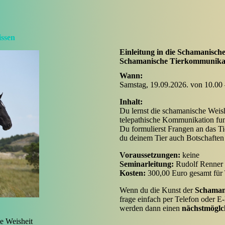
ssen
Einleitung in die Schamanisc
Schamanische Tierkommunikati
Wann:
Samstag, 19.09.2026. von 10.00
Inhalt:
Du lernst die schamanische Weish
telepathische Kommunikation fun
Du formulierst Frangen an das T
du deinem Tier auch Botschaften 
Voraussetzungen:
k
Seminarleitung:
Rudolf 
Kosten:
300,00 Euro gesamt für T
Wenn du die Kunst der
Schaman
frage einfach per Telefon oder E
werden dann einen
nächstmöglc
ie Weisheit