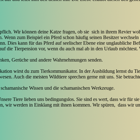
lich. Wir können deine Katze fragen, ob sie sich in ihrem Revier wohl
n. Wenn zum Beispiel ein Pferd schon häufig seinen Besitzer wechseln
kann. Dies kann für das Pferd auf seelischer Ebene eine unglaubliche Be
auf die Tierpension vor, wenn du auch mal ab in den Urlaub möchtest. 
danken, Gerüche und andere Wahrnehmungen senden.
on wirst du zum Tierkommunikator. In der Ausbildung lernst du Tierge
en. Auch die meisten Wildtiere sprechen gerne mit uns. Sie betrachte
te schamanische Wissen und die schamanischen Werkzeuge.
sere Tiere lieben uns bedingungslos. Sie sind es wert, dass wir für sie
en, wir werden in Einklang mit ihnen kommen. Wir spüren, dass wir u