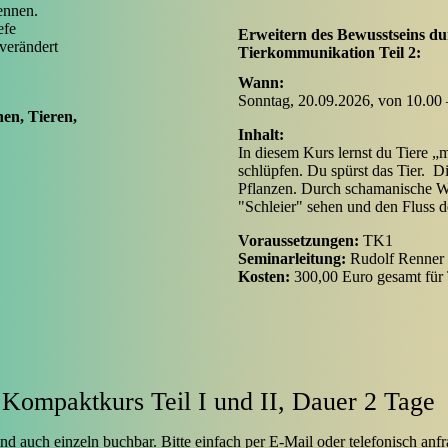
ennen.
efe
Erweitern des Bewusstseins 
verändert
Tierkommunikation Teil 2:
Wann:
Sonntag, 20.09.2026, von 10.00
en, Tieren,
Inhalt:
In diesem Kurs lernst du Tiere „m
schlüpfen. Du spürst das Tier. D
Pflanzen. Durch schamanische W
"Schleier" sehen und den Fluss 
Voraussetzungen:
T
Seminarleitung:
Rudolf 
Kosten:
300,00 Euro gesamt für T
Kompaktkurs Teil I und II, Dauer 2 Tage
nd auch einzeln buchbar. Bitte einfach per E-Mail oder telefonisch anf