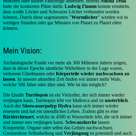
beheizen oder unsere Fahrzeuge antreiben. Bereits
Nikola Tesla
hatte die konkreten Pläne dafür.
Ludwig Flamm
konnte ermitteln,
dass weiße Löcher und Schwarze Löcher verbunden werden
können, Durch diese sogenannten "
Wurmlöcher
" werden wir in
wenigen Stunden oder gar Minuten von Planet zu Planet eilen
können.
Mein Vision:
Archäologische Funde vor mehr als 300 Milionen Jahren zeigen,
dass in dieser Epoche sämtliche Wirbeltiere in der Lage waren,
verlorene Gliedmasen oder
Körperteile wieder nachwachsen zu
lassen
. In unserer aktuellen Zeit finden wir immer mehr Wale,
welche 500 Jahre oder älter sind. Wie ist das möglich?
Die Qualle
Turritopsis
ist ein Vielzeller, der sich immer wieder
verjüngen kann. Turritopsis lebt vor Mallorca und ist
unsterblich
.
Auch der
Süsswasserpolyp Hydra
kann sich immer wieder
erneuern und hat ein unendliches Leben. Zudem gibt es eine
Bärtierchenart
, welche in 4500 m Wassertiefe lebt, die sich immer
und immer neu verjüngen kann.
Schwanzlurche
lassen
Körperteile, Organe oder selbst das Gehirn nachwachsen.
Grenzenlose Selbstheilung und
Verjüngung
ist potentiell und auch