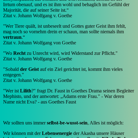
Irrtum obenauf, und es ist ihm wohl und behaglich im Gefühl der
Majorität, die auf seiner Seite ist.“
Zitat v. Johann Wolfgang v. Goethe
"Wer Tiere quält, ist unbeseelt und Gottes guter Geist ihm fehlt,
mag noch so vornehm drein er schaun, man sollte niemals ihm
vertraun
.“
Zitat v. Johann Wolfgang von Goethe
"Wo
Recht
zu Unrecht wird, wird Widerstand zur Pflicht."
Zitat v. Johann Wolfgang v. Goethe
"Sobald
der Geist
auf ein Ziel gerichtet ist, kommt ihm vieles
entgegen."
Zitat v. Johann Wolfgang v. Goethe
"Wer ist
Lilith
?" fragt Dr. Faust in Goethes Drama seinen Begleiter
Mephisto, und der antwortet: „Adams erste Frau." - War deren
Name nicht Eva? - aus Goethes Faust
Wir sollten uns immer
selbst-be-wusst-sein
, Alles ist möglich:
Wir können mit der
Lebensenergie
der Akasha unsere Häuser