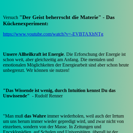
"Der Geist beherrscht die Materie" - Das
Versuch
Kückenexperiment:
https://www.youtube.com/watch?v=-EVBTAXhNTg
Unsere Allheilkraft ist Energie
. Die Erforschung der Energie ist
schon weit, aber gleichzeitig am Anfang. Die mentalen und
emotionalen Möglichkeiten der Energiearbeit sind aber schon heute
unbegrenzt. Wir können sie nutzen!
"Das Wissende ist wenig, durch Intuition kennst Du das
Unwissende"
- Rudolf Renner
"Man muß
das Wahre
immer wiederholen, weil auch der Irrtum
um uns herum immer wieder gepredigt wird, und zwar nicht von
einzelnen, sondern von der Masse. In Zeitungen und
Encyklopädien, auf Schulen und Universitäten, überall ist der