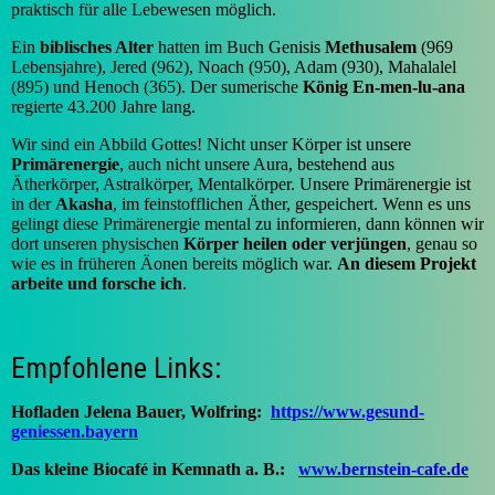
praktisch für alle Lebewesen möglich.
Ein
biblisches Alter
hatten im Buch Genisis
Methusalem
(969
Lebensjahre), Jered (962), Noach (950), Adam (930), Mahalalel
(895) und Henoch (365). Der sumerische
König En-men-lu-ana
regierte 43.200 Jahre lang.
Wir sind ein Abbild Gottes! Nicht unser Körper ist unsere
Primärenergie
, auch nicht unsere Aura, bestehend aus
Ätherkörper, Astralkörper, Mentalkörper. Unsere Primärenergie ist
in der
Akasha
, im feinstofflichen Äther, gespeichert. Wenn es uns
gelingt diese Primärenergie mental zu informieren, dann können wir
dort unseren physischen
Körper heilen oder verjüngen
, genau so
wie es in früheren Äonen bereits möglich war.
An diesem Projekt
arbeite und forsche ich
.
Empfohlene Links:
Hofladen Jelena Bauer, Wolfring:
https://www.gesund-
geniessen.bayern
Das kleine Biocafé in Kemnath a. B.:
www.bernstein-cafe.de