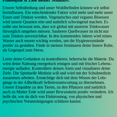
Philosophie & Ziele meiner Seminare:
Unsere Selbstheilung und unser Wohl­befinden können wir selbst
beein­flussen. Ein ent­scheidender Faktor wird mehr und mehr unser
Essen und Trinken werden. Vegeta­risches und veganes Bio­essen
wird unsere Quanten rein und natürlich schwin­gend machen. Es
sollte uns bewusst sein, dass wir global mit unserem Trink­wasser
für­sorglich umgehen müssen. Sauberes Quell­wasser ist nicht nur
zum Trinken unverzicht­bar. In den kommenden Jahren wird reines
Wasser auch enorm wichtig werden, um die Hygiene­zustände
positiv zu ge­stalten. Finde in meinen Seminaren deine Innere Ruhe,
als Gegen­pol zum Stress.
Lerne deine Gedanken zu kontro­llieren, beherrsche die Materie. Du
wirst deine Nahrung energetisch reinigen und mit frischer Lebens­
energie aufladen. Kontrolliere deinen Atem und visualisiere deine
Ziele. Die Spirituelle Medizin will und wird mit der Schul­medizin
zusammen arbeiten. Ermächtige dich mit dem Wissen der Lehr­
gänge in der Allheilkraft Selbst­ver­antwortung zu über­nehmen.
Unsere Empathie zu den Tieren, zu den Pflanzen und natürlich
auch zu Mutter Erde wird unser Bewusst­sein positiv verändern. Ich
helfe dir, wie du dich von Elektrosmog, von physischen und
psychischen Ver­unreini­gungen schützen kannst.